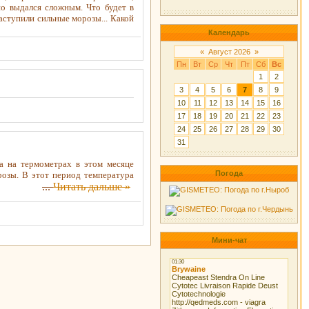
но выдался сложным. Что будет в
аступили сильные морозы... Какой
Календарь
«
Август 2026
»
Пн
Вт
Ср
Чт
Пт
Сб
Вс
1
2
3
4
5
6
7
8
9
10
11
12
13
14
15
16
17
18
19
20
21
22
23
24
25
26
27
28
29
30
31
а на термометрах в этом месяце
Погода
озы. В этот период температура
...
Читать дальше »
 годов.
Мини-чат