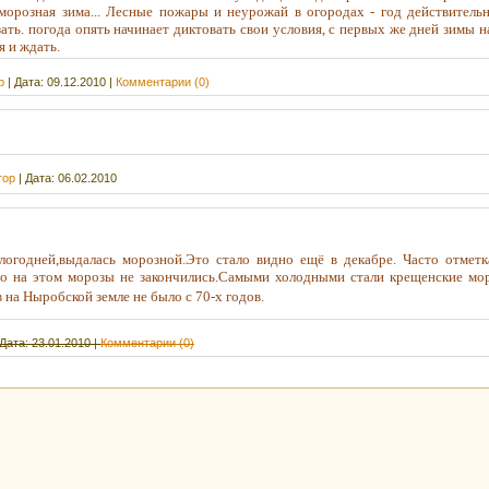
морозная зима... Лесные пожары и неурожай в огородах - год действитель
ть. погода опять начинает диктовать свои условия, с первых же дней зимы н
я и ждать.
р
|
Дата:
09.12.2010
|
Комментарии (0)
тор
|
Дата:
06.02.2010
логодней,выдалась морозной.Это стало видно ещё в декабре. Часто отметк
о на этом морозы не закончились.Самыми холодными стали крещенские мор
Таких морозов на Ныробской земле не было с 70-х
Дата:
23.01.2010
|
Комментарии (0)