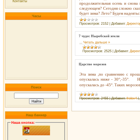
Контакты
продолжительная осень и снова 
следующем? Сегодня сложно сказа
будет зима? Лето? Будем надеятьс
Часы
Просмотров:
2152
|
Добавил:
Директо
7 чудес Ныробской земли
...
Читать дальше »
Просмотров:
2525
|
Добавил:
Дирек
Царство морозов
Эта зима ,по сравнению с прош
опускалась ниже - 30°;-35°.
Н
опускалась до -45°. 
Поиск
Просмотров:
2455
|
Добавил:
frolov4
|
Наш баннер
Наша кнопка
: