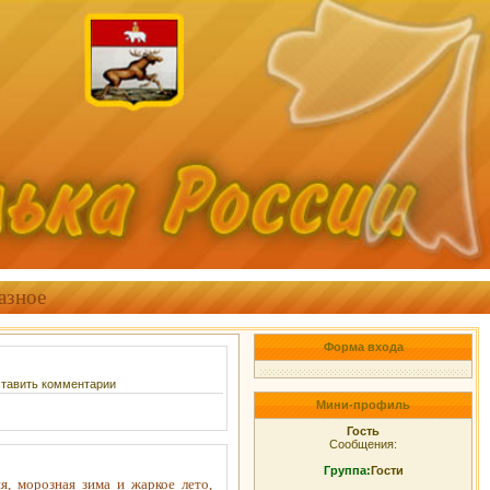
азное
Форма входа
ставить комментарии
Мини-профиль
Гость
Сообщения:
Группа:
Гости
ия,
морозная зима и жаркое лето,