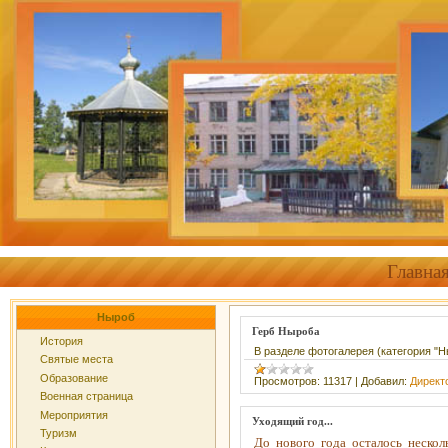
Главна
Ныроб
Герб Ныроба
История
В разделе фотогалерея (категория "
Святые места
Образование
Просмотров:
11317
|
Добавил:
Директ
Военная страница
Мероприятия
Уходящий год...
Туризм
До нового года осталось неско