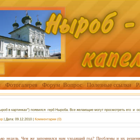
я
Фотогалерея
Форум
Вопрос
Полезные ссылки
Р
Ныроб в картинках") появился герб Ныроба. Все желающие могут просмотреть его и о
ор
|
Дата:
09.12.2010
|
Комментарии (0)
лько недель. Чем же запомнился нам уходящий год? Проблемы и их решен